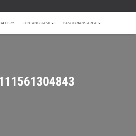
GALLERY
TENTANG KAMI
BANGORIANS AREA
111561304843