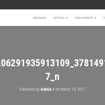
BERANDA
ARTIKEL
IKAB MARKET
206291935913109_378149
7_n
Published by
Admin 1
on
March 19, 2017