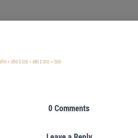
160 × 160
|
272 × 182
|
720 × 720
0 Comments
Leave a Reply