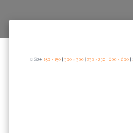
Size:
150 × 150
|
300 × 300
|
230 × 230
|
600 × 600
|