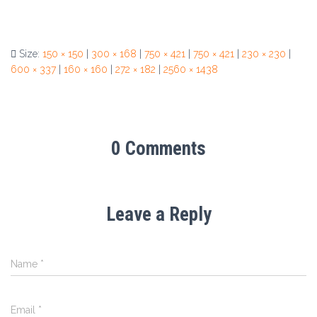
Size:
150 × 150
|
300 × 168
|
750 × 421
|
750 × 421
|
230 × 230
|
600 × 337
|
160 × 160
|
272 × 182
|
2560 × 1438
0 Comments
Leave a Reply
Name
*
Email
*