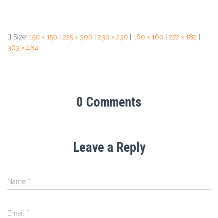
Size:
150 × 150
|
225 × 300
|
230 × 230
|
160 × 160
|
272 × 182
|
363 × 484
0 Comments
Leave a Reply
Name
*
Email
*