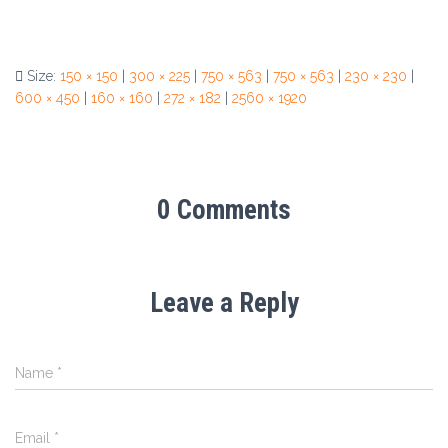
Size:
150 × 150
|
300 × 225
|
750 × 563
|
750 × 563
|
230 × 230
|
600 × 450
|
160 × 160
|
272 × 182
|
2560 × 1920
0 Comments
Leave a Reply
Name
*
Email
*