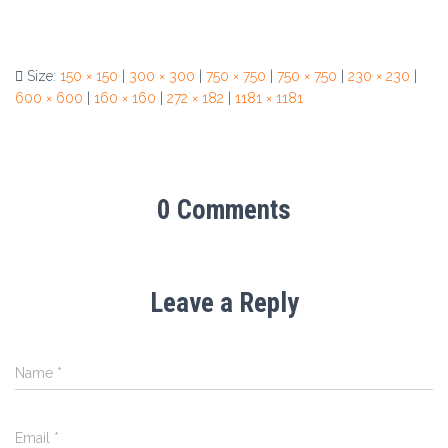
Size:
150 × 150
|
300 × 300
|
750 × 750
|
750 × 750
|
230 × 230
|
600 × 600
|
160 × 160
|
272 × 182
|
1181 × 1181
0 Comments
Leave a Reply
Name
*
Email
*