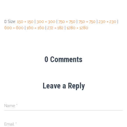
Size:
150 × 150
|
300 × 300
|
750 × 750
|
750 × 750
|
230 × 230
|
600 × 600
|
160 × 160
|
272 × 182
|
1280 × 1280
0 Comments
Leave a Reply
Name
*
Email
*