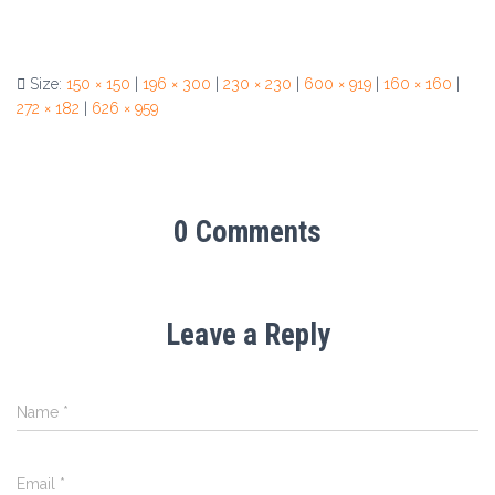
Size:
150 × 150
|
196 × 300
|
230 × 230
|
600 × 919
|
160 × 160
|
272 × 182
|
626 × 959
0 Comments
Leave a Reply
Name
*
Email
*