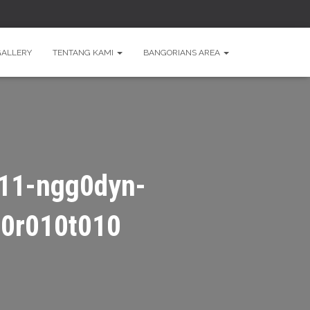
GALLERY
TENTANG KAMI
BANGORIANS AREA
11-ngg0dyn-
0r010t010