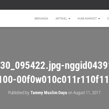
BERANDA
ARTIKEL
IKAB MARKET
30_095422.jpg-nggid0439
100-00f0w010c011r110f11
Published by
Tammy Muslim Dayu
on
August 11, 2017