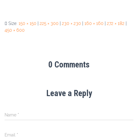
Size:
150 × 150
|
225 × 300
|
230 × 230
|
160 × 160
|
272 × 182
|
450 × 600
0 Comments
Leave a Reply
Name
*
Email
*