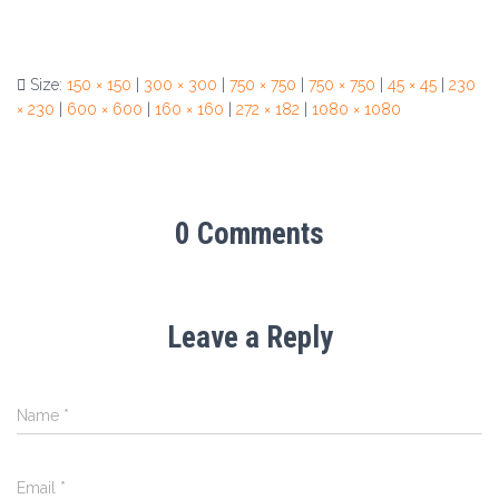
Size:
150 × 150
|
300 × 300
|
750 × 750
|
750 × 750
|
45 × 45
|
230
× 230
|
600 × 600
|
160 × 160
|
272 × 182
|
1080 × 1080
0 Comments
Leave a Reply
Name
*
Email
*