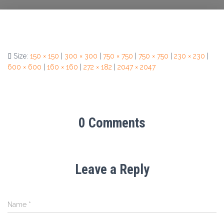
Size:
150 × 150
|
300 × 300
|
750 × 750
|
750 × 750
|
230 × 230
|
600 × 600
|
160 × 160
|
272 × 182
|
2047 × 2047
0 Comments
Leave a Reply
Name
*