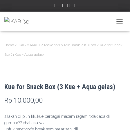
TOGGL
Home
/
IKAB MARKET
/
Makanan & Minuman
/
Kuliner
/ Kue for Snack
Box (3 Kue + Aqua gelas)
Kue for Snack Box (3 Kue + Aqua gelas)
Rp
10.000,00
silakan di pilih kk…kue berbagai macam ragam..tidak ada di
gambar?? chat aku yaa
untuk rapat,coffe break,seminar,arisan ,dll…