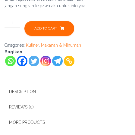
jangan sungkan telp/wa aku untuk info yaa…
Kue
for
ADD TO CART
Snack
Box
Categories:
Kuliner
,
Makanan & Minuman
(3
Bagikan
Kue
+
Aqua
gelas)
quantity
DESCRIPTION
REVIEWS (0)
MORE PRODUCTS