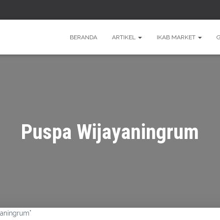
BERANDA
ARTIKEL
IKAB MARKET
Puspa Wijayaningrum
yaningrum”