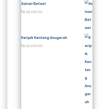
Asinan Betawi
1
Rp
24.000,00
0
0
.
Keripik Kentang Anugerah
0
Rp
20.000,00
0
0
,
0
0
t
h
r