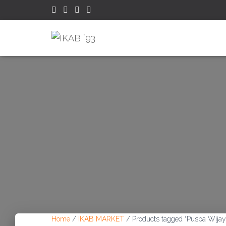
Home
/
IKAB MARKET
/ Products tagged “Puspa Wija