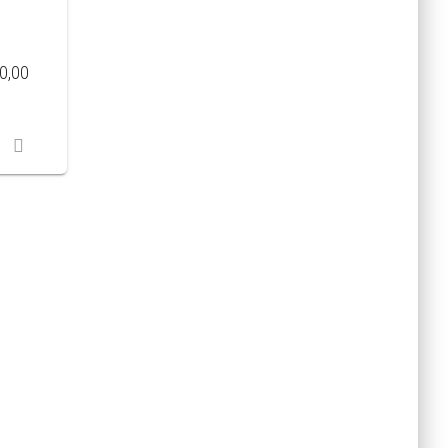
Price
0,00
range:
Rp 3.000,00
through
Rp 50.000,00