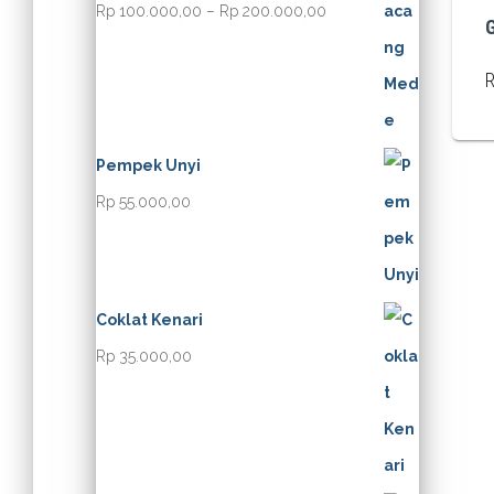
P
Rp
100.000,00
–
Rp
200.000,00
r
i
c
e
Pempek Unyi
r
Rp
55.000,00
a
n
g
Coklat Kenari
e
Rp
35.000,00
:
R
p