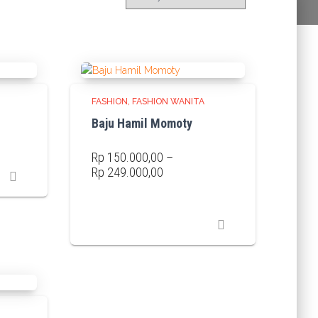
FASHION
FASHION WANITA
Baju Hamil Momoty
Rp
150.000,00
–
Price
Rp
249.000,00
range:
Rp 150.000,00
through
Rp 249.000,00