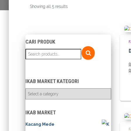
Sorted
Showing all 5 results
by
latest
CARI PRODUK
F
D
S
e
a
r
c
IKAB MARKET KATEGORI
h
f
o
r
:
IKAB MARKET
Kacang Mede
F