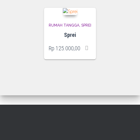
RUMAH TANGGA
SPREI
Sprei
Rp
125.000,00