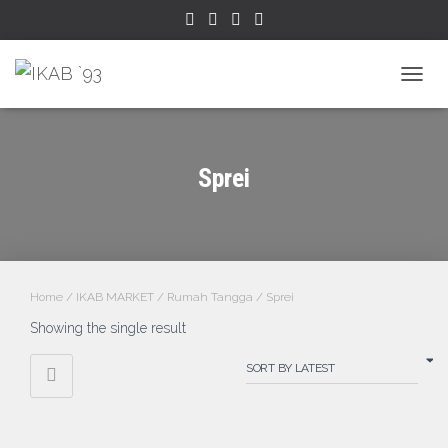
TOGGL
Sprei
Home
/
IKAB MARKET
/
Rumah Tangga
/ Sprei
Showing the single result