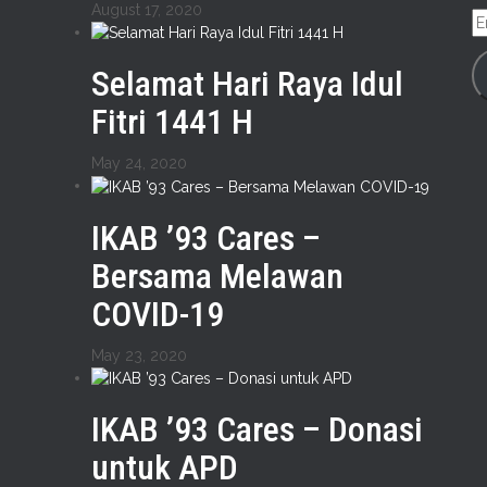
August 17, 2020
E
A
Selamat Hari Raya Idul
Fitri 1441 H
May 24, 2020
IKAB ’93 Cares –
Bersama Melawan
COVID-19
May 23, 2020
IKAB ’93 Cares – Donasi
untuk APD