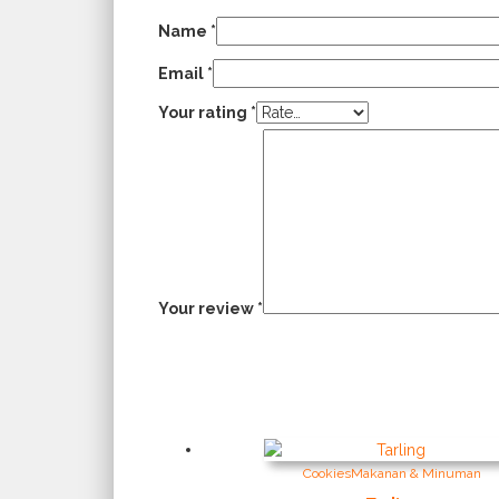
Name
*
Email
*
Your rating
*
Your review
*
Cookies
Makanan & Minuman