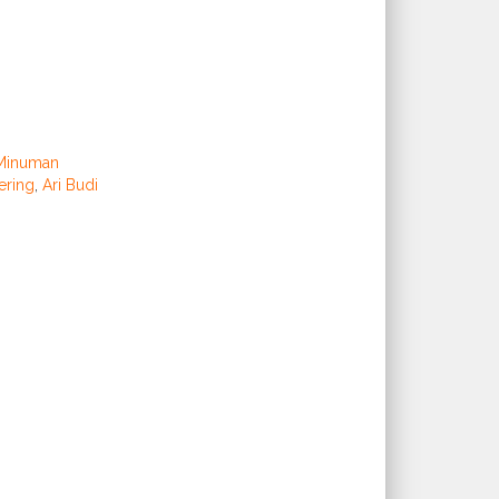
Minuman
ering
,
Ari Budi