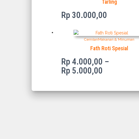
Tarling
Rp
30.000,00
Cemilan
Makanan & Minuman
Fath Roti Spesial
Rp
4.000,00
–
Price
Rp
5.000,00
range:
Rp 4.000,
through
Rp 5.000,