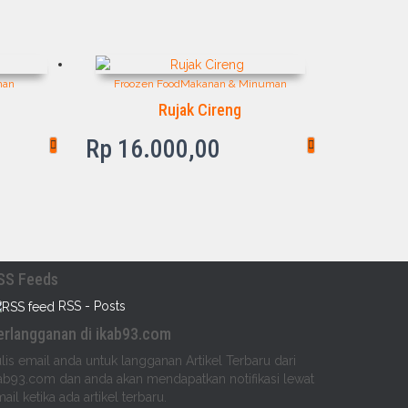
man
Froozen Food
Makanan & Minuman
Rujak Cireng
Rp
16.000,00
SS Feeds
RSS - Posts
erlangganan di ikab93.com
lis email anda untuk langganan Artikel Terbaru dari
ab93.com dan anda akan mendapatkan notifikasi lewat
ail ketika ada artikel terbaru.