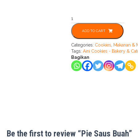
Pie
Saus
Buah
ADD TO CART
quantity
Categories:
Cookies
,
Makanan & 
Tags:
Aini Cookies - Bakery & Cat
Bagikan
Be the first to review “Pie Saus Buah”