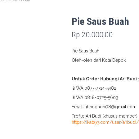
s
/ Pie Saus Buah
Pie Saus Buah
Rp
20.000,00
Pie Saus Buah
Oleh-oleh dari Kota Depok
Untuk Order Hubungi Ari Budi :
📱WA 0877-7714-5482
📱WA 0818-0725-5603
Email : ibnughoni78@gmail.com
Profile Ari Budi (khusus member) 
https://ikab93.com/user/aribudi/