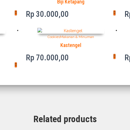
Biji Ketapang
Rp
30.000,00
R
Cookies
Makanan & Minuman
Kastengel
Rp
70.000,00
R
00
00
Related products