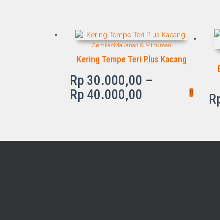
Cemilan
Makanan & Minuman
Kering Tempe Teri Plus Kacang
Rp
30.000,00
–
Price
Rp
40.000,00
R
range:
Rp 30.000,00
through
Rp 40.000,00