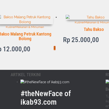
Kuliner
Makanan & Minu
Kuliner
Makanan & Minuman
Tahu Bakso
Bakso Malang Petruk Kantong
Bolong
Rp
25.000,00
p
12.000,00
ARTIKEL TERKINI
R
B
#theNewFace of
Tu
ikab93.com
ik
em