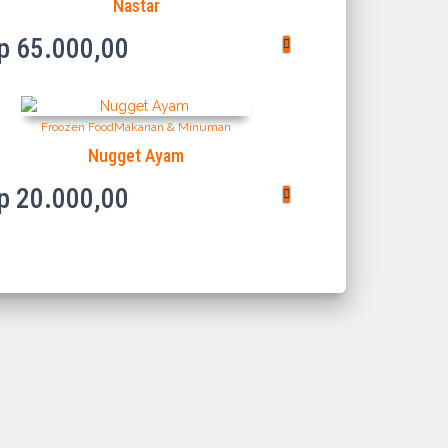
Nastar
p
65.000,00
Froozen Food
Makanan & Minuman
Nugget Ayam
p
20.000,00