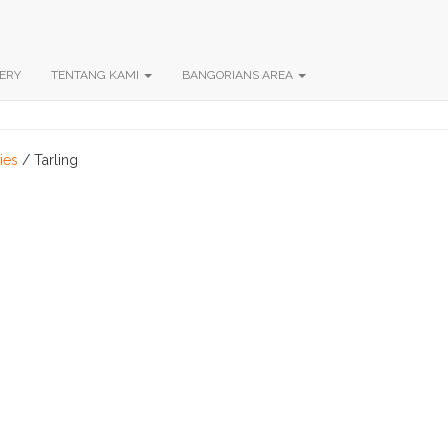
ERY
TENTANG KAMI
BANGORIANS AREA
ies
/ Tarling