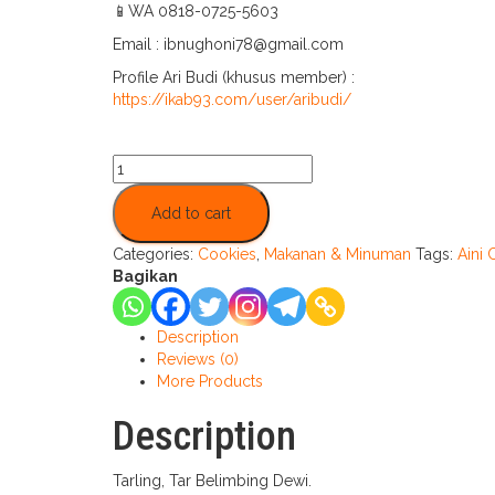
📱WA 0818-0725-5603
Email : ibnughoni78@gmail.com
Profile Ari Budi (khusus member) :
https://ikab93.com/user/aribudi/
Tarling
quantity
Add to cart
Categories:
Cookies
,
Makanan & Minuman
Tags:
Aini 
Bagikan
Description
Reviews (0)
More Products
Description
Tarling, Tar Belimbing Dewi.